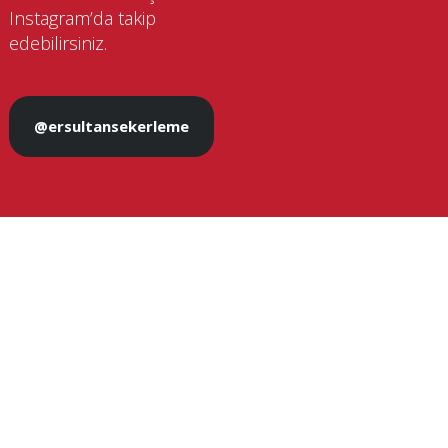
Instagram’da takip
edebilirsiniz.
@ersultansekerleme