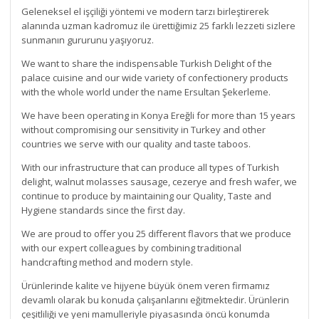
Geleneksel el işçiliği yöntemi ve modern tarzı birleştirerek
alanında uzman kadromuz ile ürettiğimiz 25 farklı lezzeti sizlere
sunmanın gururunu yaşıyoruz.
We want to share the indispensable Turkish Delight of the
palace cuisine and our wide variety of confectionery products
with the whole world under the name Ersultan Şekerleme.
We have been operating in Konya Ereğli for more than 15 years
without compromising our sensitivity in Turkey and other
countries we serve with our quality and taste taboos.
With our infrastructure that can produce all types of Turkish
delight, walnut molasses sausage, cezerye and fresh wafer, we
continue to produce by maintaining our Quality, Taste and
Hygiene standards since the first day.
We are proud to offer you 25 different flavors that we produce
with our expert colleagues by combining traditional
handcrafting method and modern style.
Ürünlerinde kalite ve hijyene büyük önem veren firmamız
devamlı olarak bu konuda çalışanlarını eğitmektedir. Ürünlerin
çeşitliliği ve yeni mamulleriyle piyasasında öncü konumda