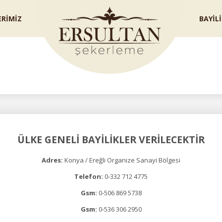
RİMİZ
BAYİL
İletiş
ÜLKE GENELİ BAYİLİKLER VERİLECEKTİR
Adres:
Konya / Ereğli Organize Sanayi Bölgesi
Telefon:
0-332 712 4775
Gsm:
0-506 869 5738
Gsm:
0-536 306 2950