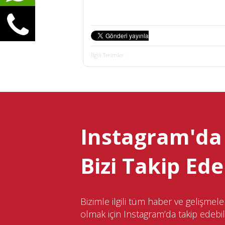
İlgili Terimler :
Instagram'da
Bizi Takip Edeb
Bizimle ilgili tüm haber ve gelişme
olmak için Instagram’da takip edebili