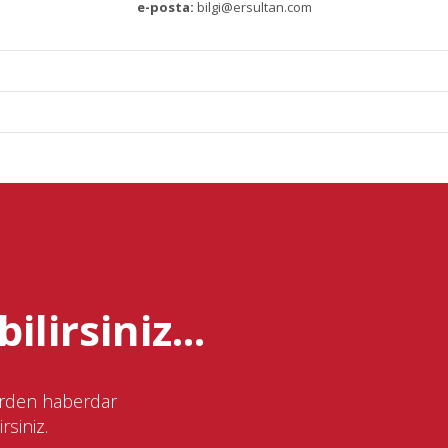
e-posta:
bilgi@ersultan.com
ilirsiniz...
lerden haberdar
rsiniz.