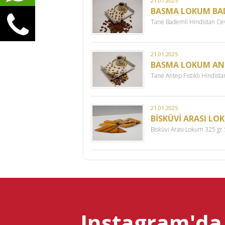
21.01.2025
BASMA LOKUM BAD
Tane Bademli Hindistan Cev
21.01.2025
BASMA LOKUM ANTE
Tane Antep Fıstıklı Hindist
21.01.2025
BİSKÜVİ ARASI LO
Bisküvi Arası Lokum 325 gr
Instagram'da