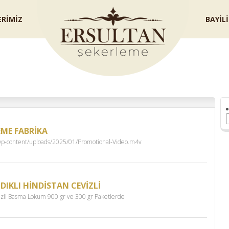
RİMİZ
BAYİL
İletiş
EME FABRİKA
wp-content/uploads/2025/01/Promotional-Video.m4v
IKLI HİNDİSTAN CEVİZLİ
vizli Basma Lokum 900 gr ve 300 gr Paketlerde