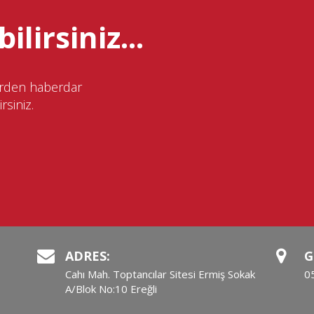
ilirsiniz...
lerden haberdar
rsiniz.
ADRES:
G
Cahı Mah. Toptancılar Sitesi Ermiş Sokak
0
A/Blok No:10 Ereğli