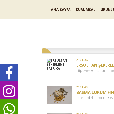
ANA SAYFA
KURUMSAL
ÜRÜNLE
GALERİ
BAYİLİK BAŞVURUSU
İLETİŞİM BİLGİLERİMİZ
21.01.2025
ERSULTAN ŞEKERL
https://www.ersultan.com/
21.01.2025
BASMA LOKUM FIND
Tane Fındıklı Hindistan Ce