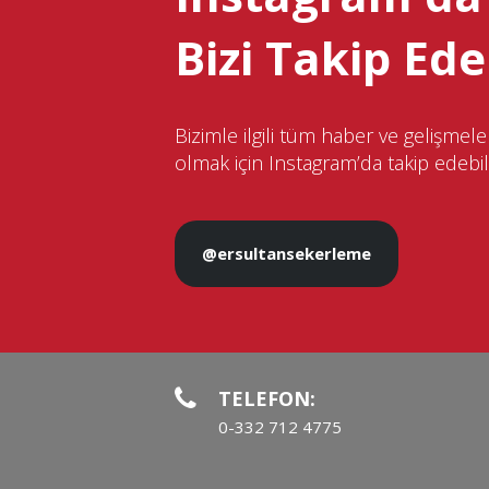
Bizi Takip Edeb
Bizimle ilgili tüm haber ve gelişme
olmak için Instagram’da takip edebili
@ersultansekerleme
TELEFON:
0-332 712 4775