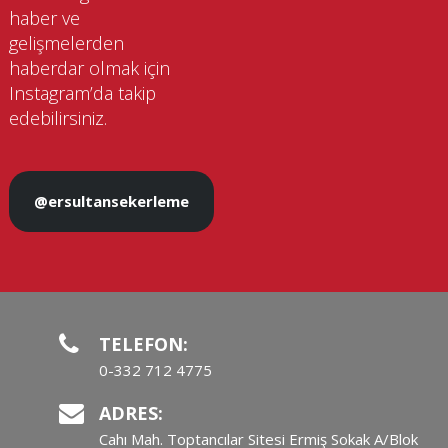
haber ve
gelişmelerden
haberdar olmak için
Instagram’da takip
edebilirsiniz.
@ersultansekerleme
TELEFON:
0-332 712 4775
ADRES:
Cahı Mah. Toptancılar Sitesi Ermiş Sokak A/Blok