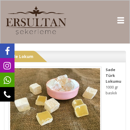
Sade Lokum
Sade
Türk
Lokumu
1000 gr
baskılı